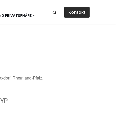
Kontakt
ND PRIVATSPHÄRE
xdorf, Rheinland-Pfalz,
YP
dar
Office 365