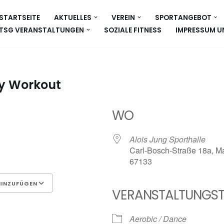
STARTSEITE
AKTUELLES
VEREIN
SPORTANGEBOT
TSG VERANSTALTUNGEN
SOZIALE FITNESS
IMPRESSUM U
dy Workout
WO
Alois Jung Sporthalle
Carl-Bosch-Straße 18a, Ma
67133
HINZUFÜGEN
VERANSTALTUNGST
Google Kalender
iCalen
Aerobic / Dance