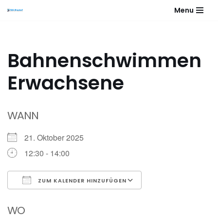
Menu
Zum
Inhalt
springen
Bahnenschwimmen
Erwachsene
WANN
21. Oktober 2025
12:30 - 14:00
ZUM KALENDER HINZUFÜGEN
ICS herunterladen
Google Kalender
WO