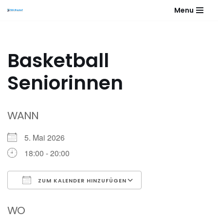
Menu
Zum
Inhalt
springen
Basketball
Seniorinnen
WANN
5. Mai 2026
18:00 - 20:00
ZUM KALENDER HINZUFÜGEN
ICS herunterladen
Google Kalender
WO