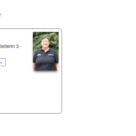
r
eiterin 3 -
»