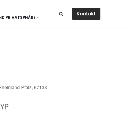
Kontakt
ND PRIVATSPHÄRE
 Rheinland-Pfalz, 67133
YP
dar
Office 365