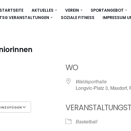
STARTSEITE
AKTUELLES
VEREIN
SPORTANGEBOT
TSG VERANSTALTUNGEN
SOZIALE FITNESS
IMPRESSUM U
niorinnen
WO
Waldsporthalle
Longvic-Platz 3, Maxdorf,
VERANSTALTUNGST
HINZUFÜGEN
Google Kalender
iCalen
Basketball