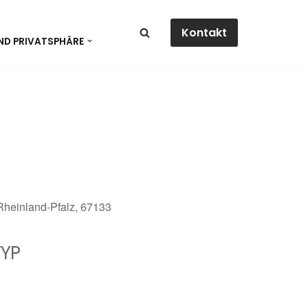
Kontakt
ND PRIVATSPHÄRE
 Rheinland-Pfalz, 67133
YP
dar
Office 365