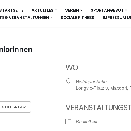
STARTSEITE
AKTUELLES
VEREIN
SPORTANGEBOT
TSG VERANSTALTUNGEN
SOZIALE FITNESS
IMPRESSUM U
niorinnen
WO
6
Waldsporthalle
Longvic-Platz 3, Maxdorf,
VERANSTALTUNGST
HINZUFÜGEN
Google Kalender
iCalen
Basketball