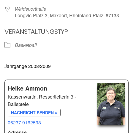
Waldsporthalle
Longvic-Platz 3, Maxdorf, Rheinland-Pfalz, 67133
VERANSTALTUNGSTYP
Basketball
Jahrgänge 2008/2009
Heike Ammon
Kassenwartin, Ressortleiterin 3 -
Ballspiele
NACHRICHT SENDEN »
06237 9162598
Adresse