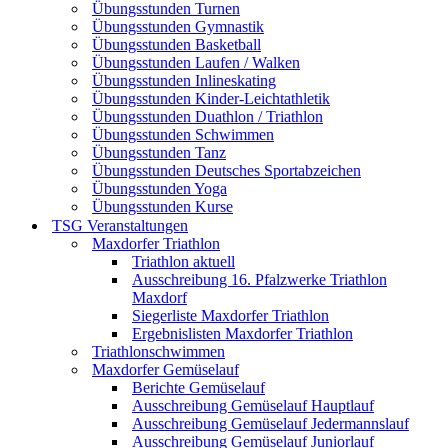
Übungsstunden Turnen
Übungsstunden Gymnastik
Übungsstunden Basketball
Übungsstunden Laufen / Walken
Übungsstunden Inlineskating
Übungsstunden Kinder-Leichtathletik
Übungsstunden Duathlon / Triathlon
Übungsstunden Schwimmen
Übungsstunden Tanz
Übungsstunden Deutsches Sportabzeichen
Übungsstunden Yoga
Übungsstunden Kurse
TSG Veranstaltungen
Maxdorfer Triathlon
Triathlon aktuell
Ausschreibung 16. Pfalzwerke Triathlon
Maxdorf
Siegerliste Maxdorfer Triathlon
Ergebnislisten Maxdorfer Triathlon
Triathlonschwimmen
Maxdorfer Gemüselauf
Berichte Gemüselauf
Ausschreibung Gemüselauf Hauptlauf
Ausschreibung Gemüselauf Jedermannslauf
Ausschreibung Gemüselauf Juniorlauf