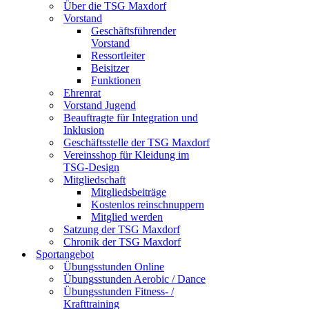
Über die TSG Maxdorf
Vorstand
Geschäftsführender
Vorstand
Ressortleiter
Beisitzer
Funktionen
Ehrenrat
Vorstand Jugend
Beauftragte für Integration und
Inklusion
Geschäftsstelle der TSG Maxdorf
Vereinsshop für Kleidung im
TSG-Design
Mitgliedschaft
Mitgliedsbeiträge
Kostenlos reinschnuppern
Mitglied werden
Satzung der TSG Maxdorf
Chronik der TSG Maxdorf
Sportangebot
Übungsstunden Online
Übungsstunden Aerobic / Dance
Übungsstunden Fitness- /
Krafttraining