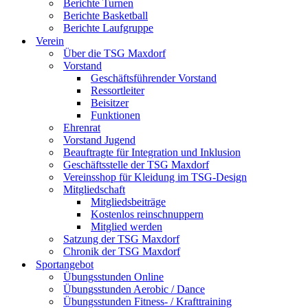
Berichte Turnen
Berichte Basketball
Berichte Laufgruppe
Verein
Über die TSG Maxdorf
Vorstand
Geschäftsführender Vorstand
Ressortleiter
Beisitzer
Funktionen
Ehrenrat
Vorstand Jugend
Beauftragte für Integration und Inklusion
Geschäftsstelle der TSG Maxdorf
Vereinsshop für Kleidung im TSG-Design
Mitgliedschaft
Mitgliedsbeiträge
Kostenlos reinschnuppern
Mitglied werden
Satzung der TSG Maxdorf
Chronik der TSG Maxdorf
Sportangebot
Übungsstunden Online
Übungsstunden Aerobic / Dance
Übungsstunden Fitness- / Krafttraining