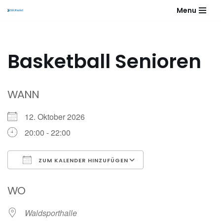
Menu
Zum
Inhalt
springen
Basketball Senioren
WANN
12. Oktober 2026
20:00 - 22:00
ZUM KALENDER HINZUFÜGEN
ICS herunterladen
Google Kalender
WO
Waldsporthalle