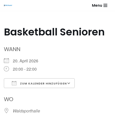
Menu
Zum
Inhalt
springen
Basketball Senioren
WANN
20. April 2026
20:00 - 22:00
ZUM KALENDER HINZUFÜGEN
ICS herunterladen
Google Kalender
WO
Waldsporthalle