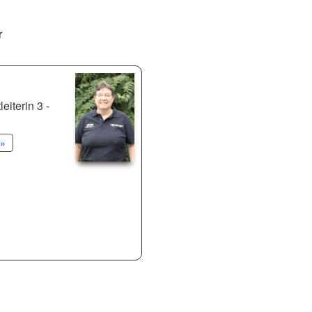
r
eiterin 3 -
»