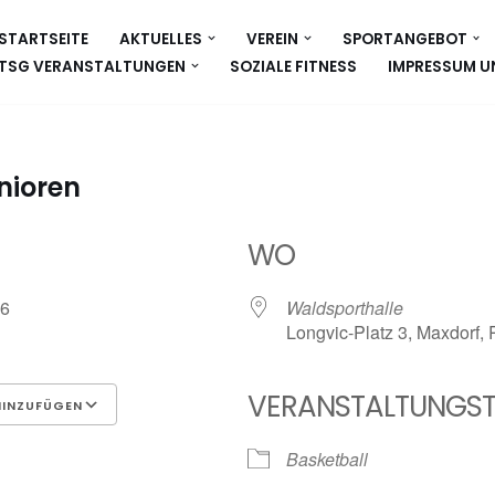
STARTSEITE
AKTUELLES
VEREIN
SPORTANGEBOT
TSG VERANSTALTUNGEN
SOZIALE FITNESS
IMPRESSUM U
nioren
WO
026
Waldsporthalle
Longvic-Platz 3, Maxdorf,
VERANSTALTUNGST
HINZUFÜGEN
Google Kalender
iCalen
Basketball