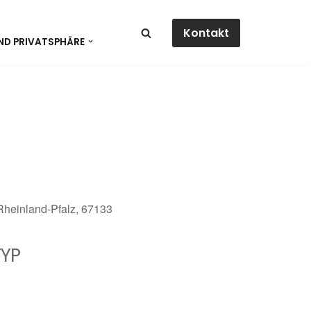
Kontakt
ND PRIVATSPHÄRE
 Rheinland-Pfalz, 67133
YP
dar
Office 365