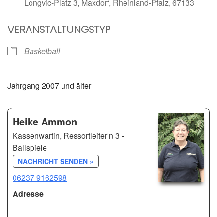
Longvic-Platz 3, Maxdorf, Rheinland-Pfalz, 67133
VERANSTALTUNGSTYP
Basketball
Jahrgang 2007 und älter
Heike Ammon
Kassenwartin, Ressortleiterin 3 -
Ballspiele
NACHRICHT SENDEN »
06237 9162598
Adresse