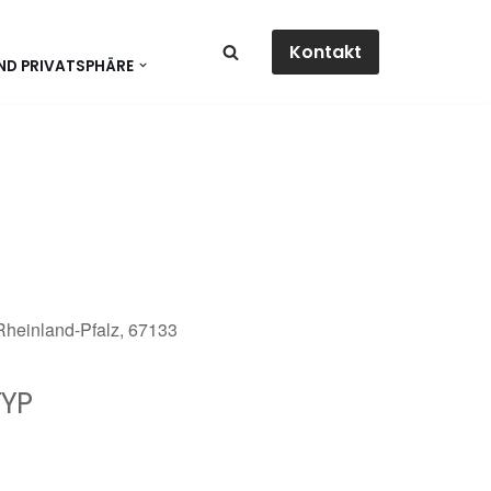
Kontakt
ND PRIVATSPHÄRE
 Rheinland-Pfalz, 67133
YP
dar
Office 365