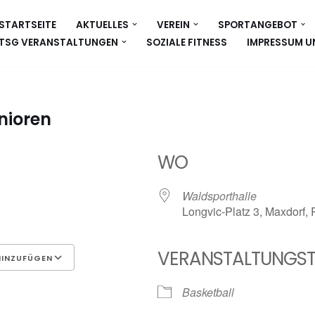
STARTSEITE
AKTUELLES
VEREIN
SPORTANGEBOT
TSG VERANSTALTUNGEN
SOZIALE FITNESS
IMPRESSUM U
nioren
WO
Waldsporthalle
Longvic-Platz 3, Maxdorf,
VERANSTALTUNGST
HINZUFÜGEN
Google Kalender
iCalen
Basketball