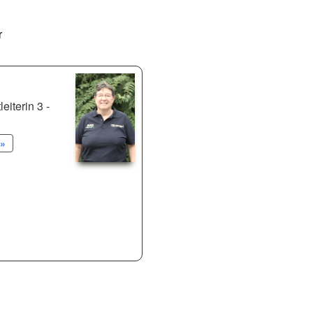
r
eiterin 3 -
»