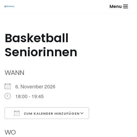
Menu
Zum
Inhalt
springen
Basketball
Seniorinnen
WANN
6. November 2026
18:00 - 19:45
ZUM KALENDER HINZUFÜGEN
ICS herunterladen
Google Kalender
WO