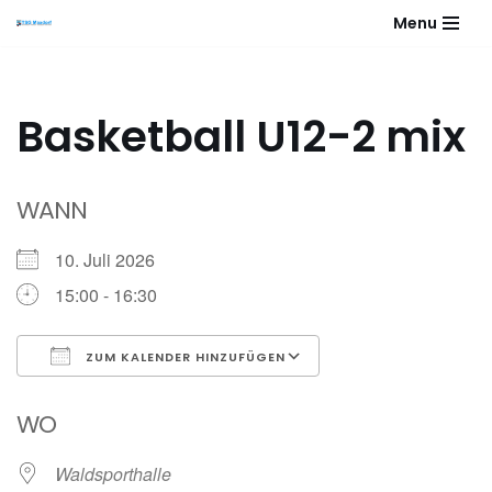
Menu
Zum
Inhalt
springen
Basketball U12-2 mix
WANN
10. Juli 2026
15:00 - 16:30
ZUM KALENDER HINZUFÜGEN
ICS herunterladen
Google Kalender
WO
Waldsporthalle