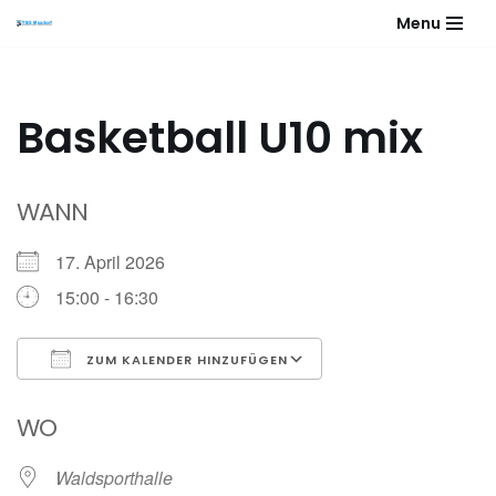
Menu
Zum
Inhalt
springen
Basketball U10 mix
WANN
17. April 2026
15:00 - 16:30
ZUM KALENDER HINZUFÜGEN
ICS herunterladen
Google Kalender
WO
Waldsporthalle