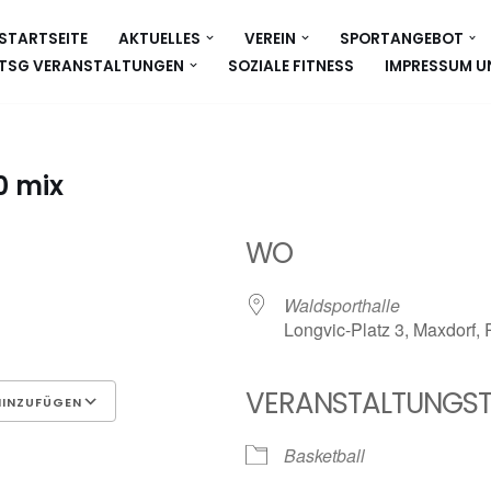
STARTSEITE
AKTUELLES
VEREIN
SPORTANGEBOT
TSG VERANSTALTUNGEN
SOZIALE FITNESS
IMPRESSUM U
0 mix
WO
Waldsporthalle
Longvic-Platz 3, Maxdorf,
VERANSTALTUNGST
HINZUFÜGEN
Google Kalender
iCalen
Basketball