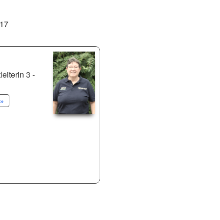
017
eiterin 3 -
»