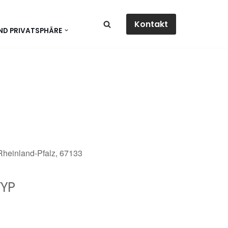
Kontakt
ND PRIVATSPHÄRE
 Rheinland-Pfalz, 67133
YP
dar
Office 365