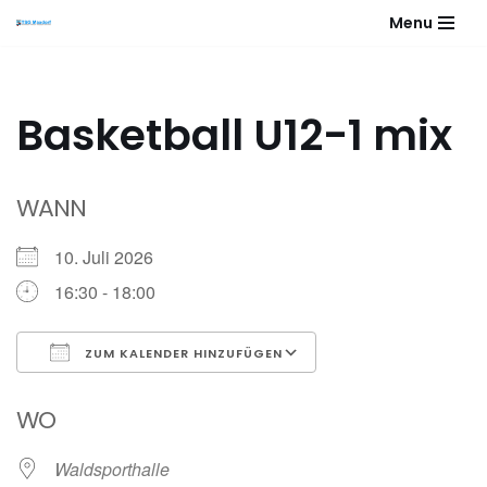
Menu
Zum
Inhalt
springen
Basketball U12-1 mix
WANN
10. Juli 2026
16:30 - 18:00
ZUM KALENDER HINZUFÜGEN
ICS herunterladen
Google Kalender
WO
Waldsporthalle