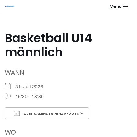
Menu
Zum
Inhalt
springen
Basketball U14
männlich
WANN
31. Juli 2026
16:30 - 18:30
ZUM KALENDER HINZUFÜGEN
ICS herunterladen
Google Kalender
WO