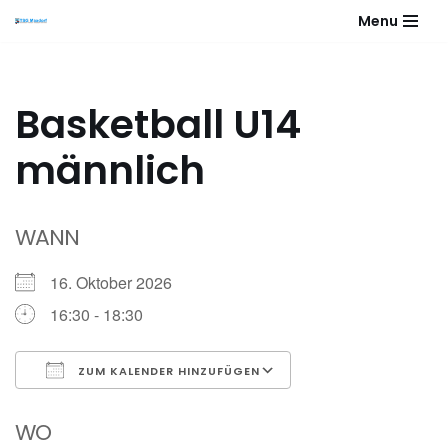
Menu
Zum
Inhalt
springen
Basketball U14
männlich
WANN
16. Oktober 2026
16:30 - 18:30
ZUM KALENDER HINZUFÜGEN
ICS herunterladen
Google Kalender
WO