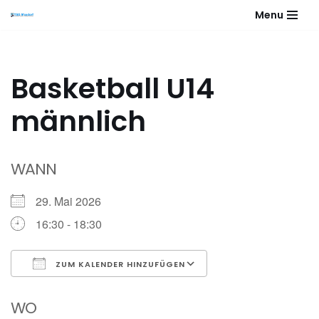
Menu
Zum
Inhalt
springen
Basketball U14
männlich
WANN
29. Mai 2026
16:30 - 18:30
ZUM KALENDER HINZUFÜGEN
ICS herunterladen
Google Kalender
WO