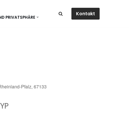
Kontakt
ND PRIVATSPHÄRE
 Rheinland-Pfalz, 67133
YP
dar
Office 365