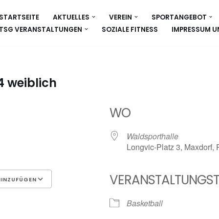
STARTSEITE
AKTUELLES
VEREIN
SPORTANGEBOT
TSG VERANSTALTUNGEN
SOZIALE FITNESS
IMPRESSUM U
4 weiblich
WO
Waldsporthalle
Longvic-Platz 3, Maxdorf,
VERANSTALTUNGST
HINZUFÜGEN
Google Kalender
iCalen
Basketball