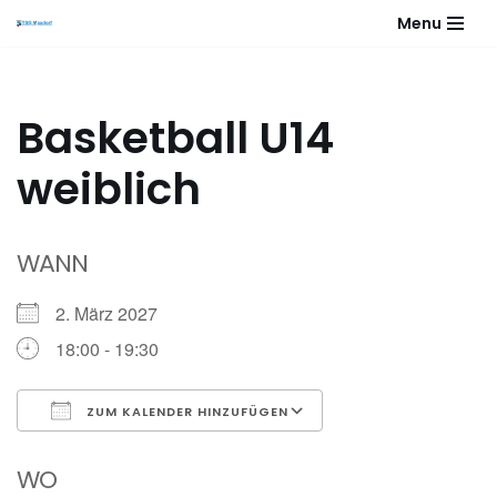
Menu
Zum
Inhalt
springen
Basketball U14
weiblich
WANN
2. März 2027
18:00 - 19:30
ZUM KALENDER HINZUFÜGEN
ICS herunterladen
Google Kalender
WO