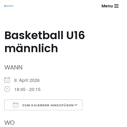
Menu
Zum
Inhalt
springen
Basketball U16
männlich
WANN
9. April 2026
18:45 - 20:15
ZUM KALENDER HINZUFÜGEN
ICS herunterladen
Google Kalender
WO