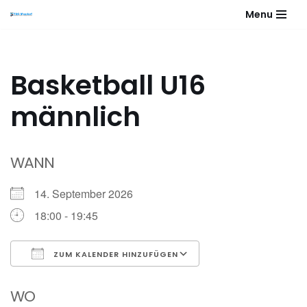
Menu
Zum
Inhalt
springen
Basketball U16
männlich
WANN
14. September 2026
18:00 - 19:45
ZUM KALENDER HINZUFÜGEN
ICS herunterladen
Google Kalender
WO