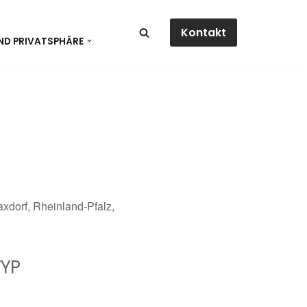
Kontakt
ND PRIVATSPHÄRE
xdorf, Rheinland-Pfalz,
YP
dar
Office 365