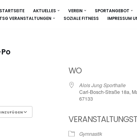
STARTSEITE
AKTUELLES
VEREIN
SPORTANGEBOT
TSG VERANSTALTUNGEN
SOZIALE FITNESS
IMPRESSUM U
-Po
WO
26
Alois Jung Sporthalle
Carl-Bosch-Straße 18a, Ma
67133
HINZUFÜGEN
VERANSTALTUNGST
Google Kalender
iCalen
Gymnastik