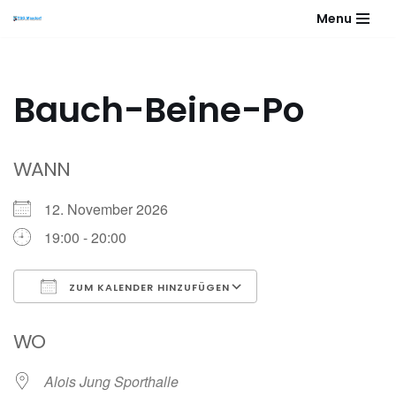
Menu
Zum
Inhalt
springen
Bauch-Beine-Po
WANN
12. November 2026
19:00 - 20:00
ZUM KALENDER HINZUFÜGEN
ICS herunterladen
Google Kalender
WO
Alois Jung Sporthalle