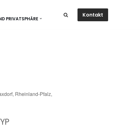
Kontakt
ND PRIVATSPHÄRE
xdorf, Rheinland-Pfalz,
YP
dar
Office 365