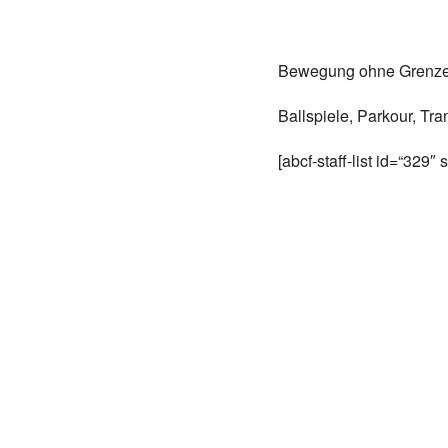
Bewegung ohne Grenzen
Ballspiele, Parkour, Tr
[abcf-staff-list id=“329″ 