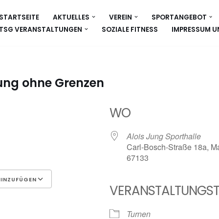
STARTSEITE
AKTUELLES
VEREIN
SPORTANGEBOT
TSG VERANSTALTUNGEN
SOZIALE FITNESS
IMPRESSUM U
ng ohne Grenzen
WO
Alois Jung Sporthalle
Carl-Bosch-Straße 18a, Ma
67133
HINZUFÜGEN
VERANSTALTUNGST
Google Kalender
iCalen
Turnen