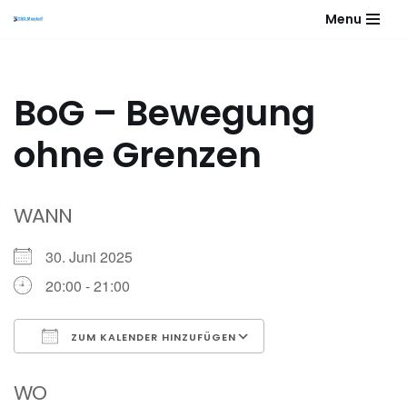
Menu
Zum
Inhalt
springen
BoG – Bewegung
ohne Grenzen
WANN
30. Juni 2025
20:00 - 21:00
ZUM KALENDER HINZUFÜGEN
ICS herunterladen
Google Kalender
WO