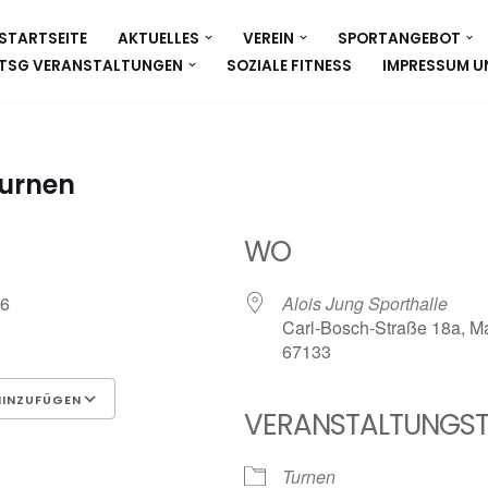
STARTSEITE
AKTUELLES
VEREIN
SPORTANGEBOT
TSG VERANSTALTUNGEN
SOZIALE FITNESS
IMPRESSUM U
Turnen
WO
026
Alois Jung Sporthalle
Carl-Bosch-Straße 18a, Ma
67133
HINZUFÜGEN
VERANSTALTUNGST
Google Kalender
iCalen
Turnen