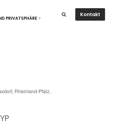
Kontakt
ND PRIVATSPHÄRE
xdorf, Rheinland-Pfalz,
YP
dar
Office 365