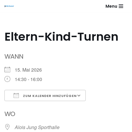
Menu
Zum
Inhalt
springen
Eltern-Kind-Turnen
WANN
15. Mai 2026
14:30 - 16:00
ZUM KALENDER HINZUFÜGEN
ICS herunterladen
Google Kalender
WO
Alois Jung Sporthalle