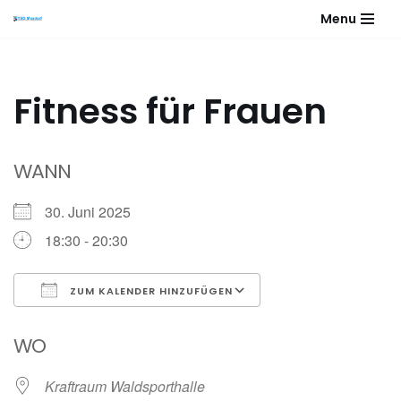
Menu
Zum
Inhalt
springen
Fitness für Frauen
WANN
30. Juni 2025
18:30 - 20:30
ZUM KALENDER HINZUFÜGEN
ICS herunterladen
Google Kalender
WO
Kraftraum Waldsporthalle