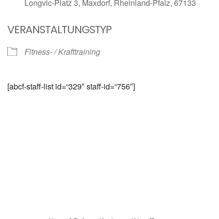
Longvic-Platz 3, Maxdorf, Rheinland-Pfalz, 67133
VERANSTALTUNGSTYP
Fitness- / Krafttraining
[abcf-staff-list id=“329″ staff-id=“756″]