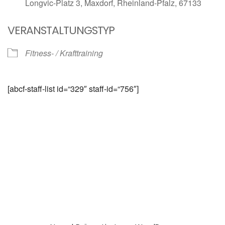
Longvic-Platz 3, Maxdorf, Rheinland-Pfalz, 67133
VERANSTALTUNGSTYP
Fitness- / Krafttraining
[abcf-staff-list id=“329″ staff-id=“756″]