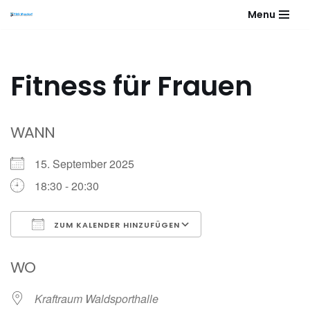
Menu
Zum
Inhalt
springen
Fitness für Frauen
WANN
15. September 2025
18:30 - 20:30
ZUM KALENDER HINZUFÜGEN
ICS herunterladen
Google Kalender
WO
Kraftraum Waldsporthalle