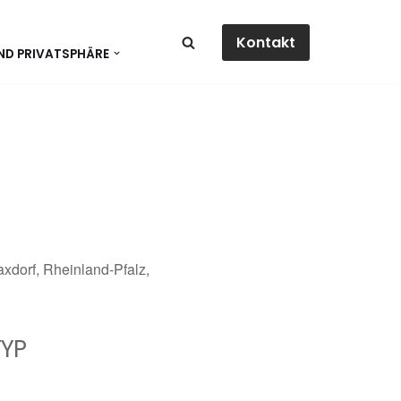
Kontakt
ND PRIVATSPHÄRE
xdorf, Rheinland-Pfalz,
YP
dar
Office 365