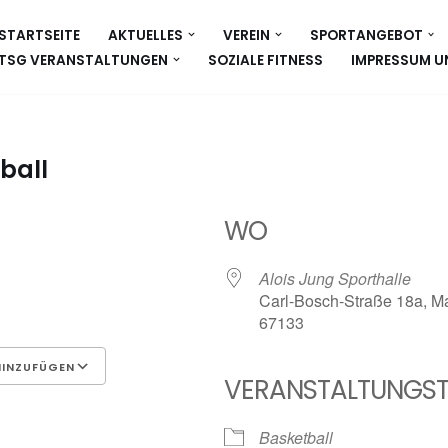
STARTSEITE
AKTUELLES
VEREIN
SPORTANGEBOT
TSG VERANSTALTUNGEN
SOZIALE FITNESS
IMPRESSUM U
ball
WO
Alois Jung Sporthalle
Carl-Bosch-Straße 18a, Ma
67133
HINZUFÜGEN
VERANSTALTUNGST
Google Kalender
iCalen
Basketball