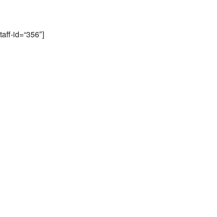
staff-id=“356″]