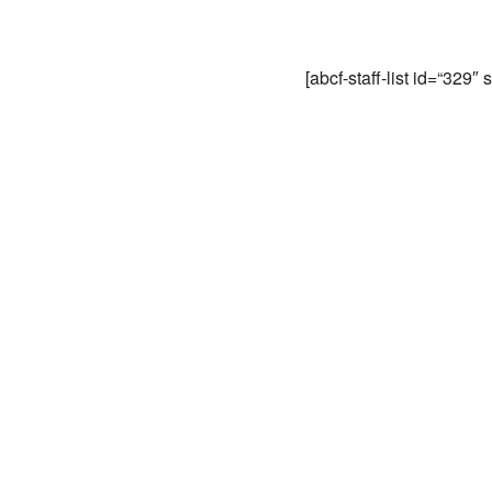
[abcf-staff-list id=“329″ 