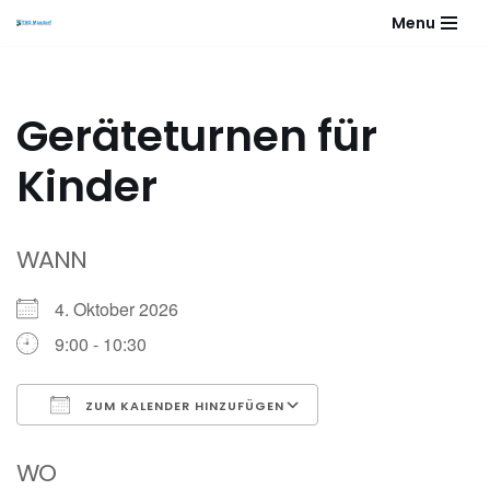
Menu
Zum
Inhalt
springen
Geräteturnen für
Kinder
WANN
4. Oktober 2026
9:00 - 10:30
ZUM KALENDER HINZUFÜGEN
ICS herunterladen
Google Kalender
WO