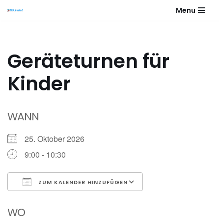
Menu
Zum
Inhalt
springen
Geräteturnen für
Kinder
WANN
25. Oktober 2026
9:00 - 10:30
ZUM KALENDER HINZUFÜGEN
ICS herunterladen
Google Kalender
WO