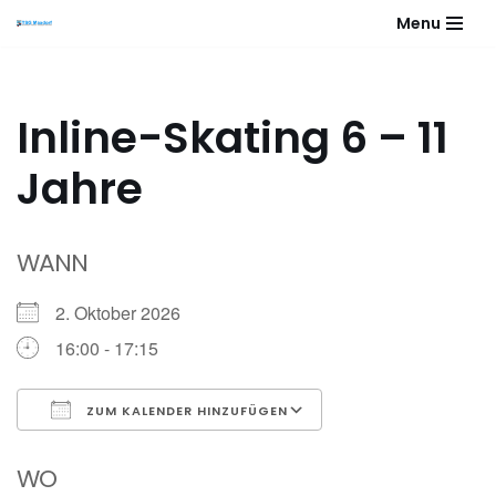
Menu
Zum
Inhalt
springen
Inline-Skating 6 – 11
Jahre
WANN
2. Oktober 2026
16:00 - 17:15
ZUM KALENDER HINZUFÜGEN
ICS herunterladen
Google Kalender
WO