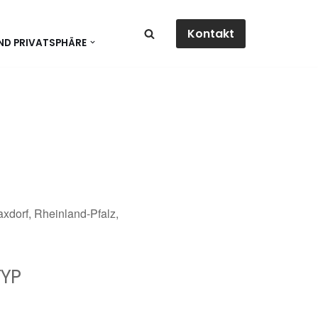
Kontakt
ND PRIVATSPHÄRE
xdorf, Rheinland-Pfalz,
YP
dar
Office 365