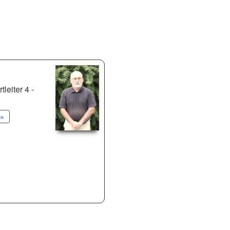
leiter 4 -
»