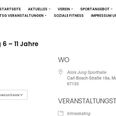
STARTSEITE
AKTUELLES
VEREIN
SPORTANGEBOT
TSG VERANSTALTUNGEN
SOZIALE FITNESS
IMPRESSUM U
 6 – 11 Jahre
WO
Alois Jung Sporthalle
Carl-Bosch-Straße 18a, Ma
67133
HINZUFÜGEN
VERANSTALTUNGST
Google Kalender
iCalen
Inlineskating