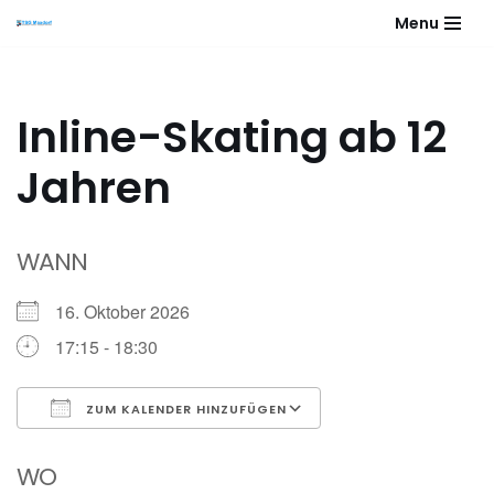
Menu
Zum
Inhalt
springen
Inline-Skating ab 12
Jahren
WANN
16. Oktober 2026
17:15 - 18:30
ZUM KALENDER HINZUFÜGEN
ICS herunterladen
Google Kalender
WO