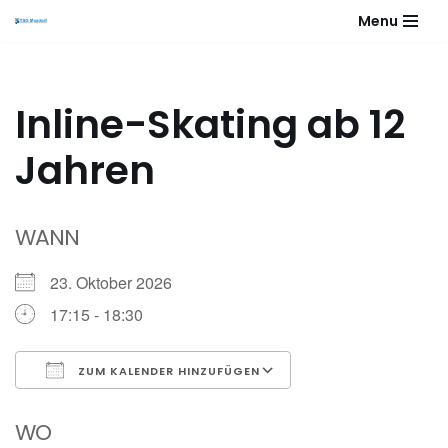
Menu
Zum
Inhalt
springen
Inline-Skating ab 12
Jahren
WANN
23. Oktober 2026
17:15 - 18:30
ZUM KALENDER HINZUFÜGEN
ICS herunterladen
Google Kalender
WO