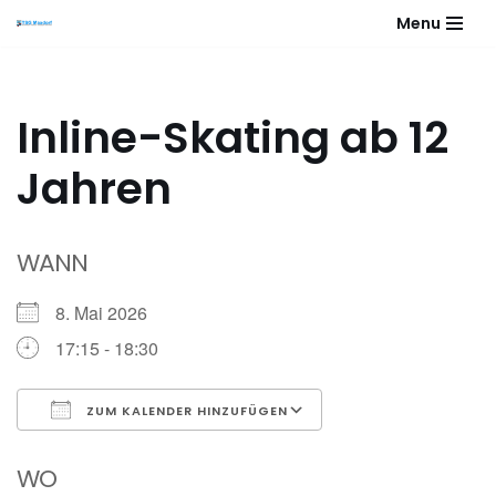
Menu
Zum
Inhalt
springen
Inline-Skating ab 12
Jahren
WANN
8. Mai 2026
17:15 - 18:30
ZUM KALENDER HINZUFÜGEN
ICS herunterladen
Google Kalender
WO