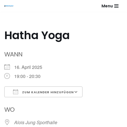
Menu
Zum
Inhalt
springen
Hatha Yoga
WANN
16. April 2025
19:00 - 20:30
ZUM KALENDER HINZUFÜGEN
ICS herunterladen
Google Kalender
WO
Alois Jung Sporthalle