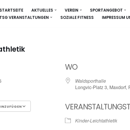
STARTSEITE
AKTUELLES
VEREIN
SPORTANGEBOT
TSG VERANSTALTUNGEN
SOZIALE FITNESS
IMPRESSUM U
thletik
WO
026
Waldsporthalle
Longvic-Platz 3, Maxdorf,
VERANSTALTUNGST
HINZUFÜGEN
Google Kalender
iCalen
Kinder-Leichtathletik