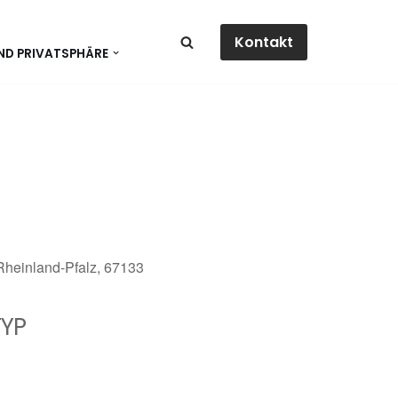
Kontakt
ND PRIVATSPHÄRE
 Rheinland-Pfalz, 67133
YP
dar
Office 365