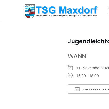
Zum
Inhalt
springen
Jugendleichta
WANN
11. November 2
16:00 - 18:00
ZUM KALENDER 
ICS herunterladen