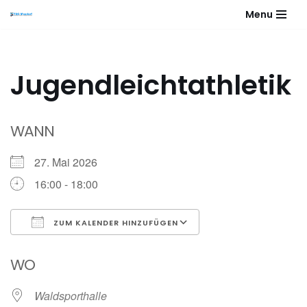
Menu
Zum
Inhalt
springen
Jugendleichtathletik
WANN
27. Mai 2026
16:00 - 18:00
ZUM KALENDER HINZUFÜGEN
ICS herunterladen
Google Kalender
WO
Waldsporthalle