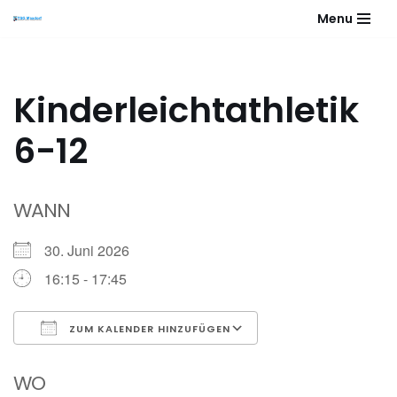
Menu
Zum
Inhalt
springen
Kinderleichtathletik
6-12
WANN
30. Juni 2026
16:15 - 17:45
ZUM KALENDER HINZUFÜGEN
ICS herunterladen
Google Kalender
WO