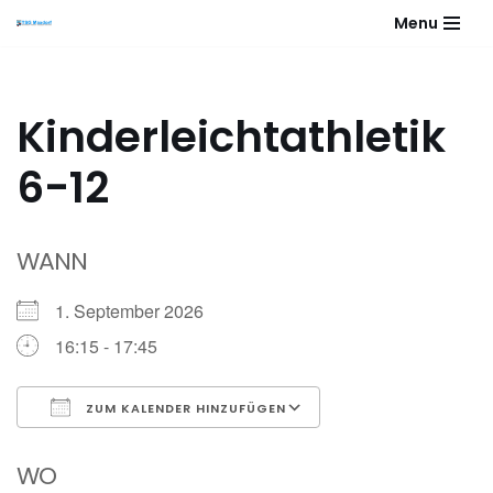
Menu
Zum
Inhalt
springen
Kinderleichtathletik
6-12
WANN
1. September 2026
16:15 - 17:45
ZUM KALENDER HINZUFÜGEN
ICS herunterladen
Google Kalender
WO