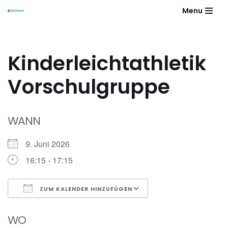
Menu
Zum
Inhalt
springen
Kinderleichtathletik
Vorschulgruppe
WANN
9. Juni 2026
16:15 - 17:15
ZUM KALENDER HINZUFÜGEN
ICS herunterladen
Google Kalender
WO