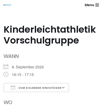
Menu
Zum
Inhalt
springen
Kinderleichtathletik
Vorschulgruppe
WANN
8. September 2026
16:15 - 17:15
ZUM KALENDER HINZUFÜGEN
ICS herunterladen
Google Kalender
WO