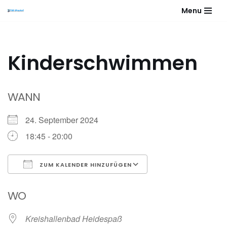
Menu
Zum
Inhalt
springen
Kinderschwimmen
WANN
24. September 2024
18:45 - 20:00
ZUM KALENDER HINZUFÜGEN
ICS herunterladen
Google Kalender
WO
Kreishallenbad Heidespaß