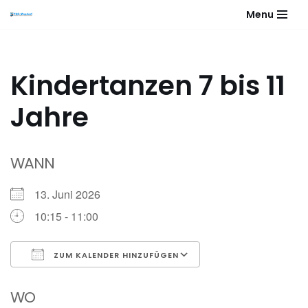
Menu
Zum
Inhalt
springen
Kindertanzen 7 bis 11
Jahre
WANN
13. Juni 2026
10:15 - 11:00
ZUM KALENDER HINZUFÜGEN
ICS herunterladen
Google Kalender
WO