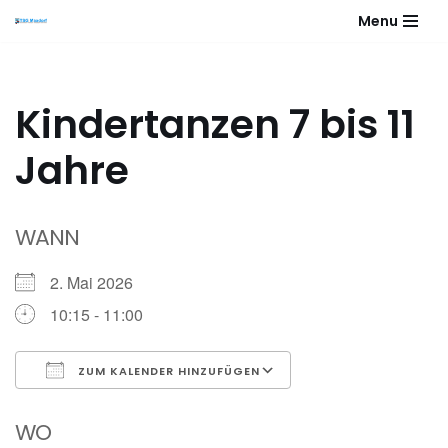
Menu
Zum
Inhalt
springen
Kindertanzen 7 bis 11
Jahre
WANN
2. Mai 2026
10:15 - 11:00
ZUM KALENDER HINZUFÜGEN
ICS herunterladen
Google Kalender
WO